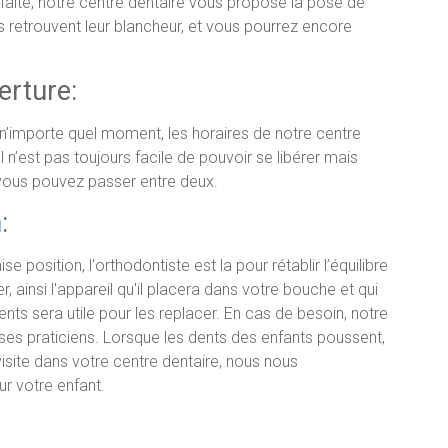
rfaite, notre centre dentaire vous propose la pose de
ts retrouvent leur blancheur, et vous pourrez encore
erture:
 n’importe quel moment, les horaires de notre centre
l n’est pas toujours facile de pouvoir se libérer mais
 vous pouvez passer entre deux.
n
:
e position, l'orthodontiste est la pour rétablir l’équilibre
ter, ainsi l'appareil qu'il placera dans votre bouche et qui
nts sera utile pour les replacer. En cas de besoin, notre
e ses praticiens. Lorsque les dents des enfants poussent,
isite dans votre centre dentaire, nous nous
r votre enfant.