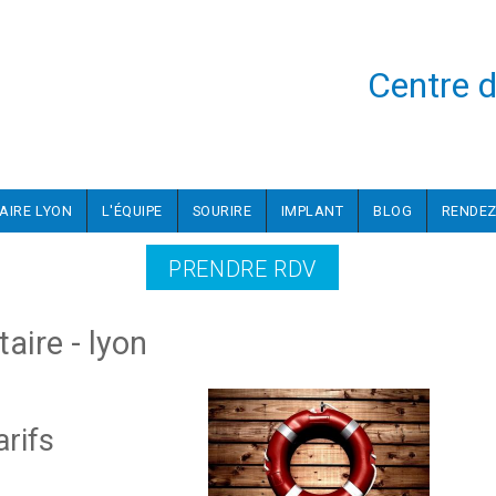
Centre d
AIRE LYON
L'ÉQUIPE
SOURIRE
IMPLANT
BLOG
RENDEZ
PRENDRE RDV
aire - lyon
arifs