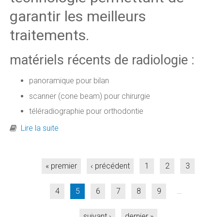
garantir les meilleurs
traitements.
matériels récents de radiologie :
panoramique pour bilan
scanner (cone beam) pour chirurgie
téléradiographie pour orthodontie
de Haute technologie - hygiène - centre
Lire la suite
dentaire
Pages
« premier
‹ précédent
1
2
3
4
5
6
7
8
9
…
suivant ›
dernier »