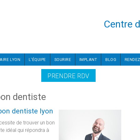
Centre d
AIRE LYON
L'ÉQUIPE
SOURIRE
IMPLANT
BLOG
RENDEZ
PRENDRE RDV
on dentiste
bon dentiste lyon
cessite de trouver un bon
te idéal qui répondra à