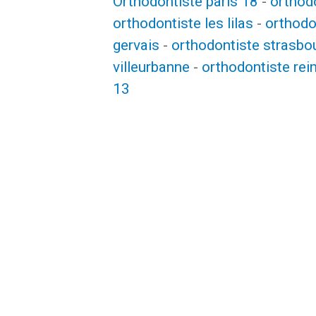
Orthodontiste paris 18
-
orthodo
orthodontiste les lilas
-
orthodo
gervais
-
orthodontiste strasbo
villeurbanne
-
orthodontiste rei
13