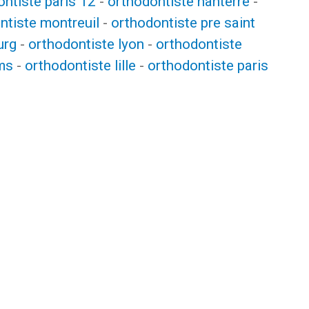
ntiste paris 12
-
orthodontiste nanterre
-
ntiste montreuil
-
orthodontiste pre saint
urg
-
orthodontiste lyon
-
orthodontiste
ms
-
orthodontiste lille
-
orthodontiste paris